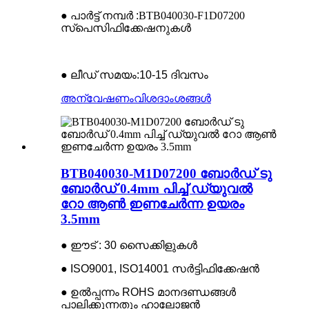
● പാർട്ട് നമ്പർ :
BTB040030-F1D07200
സ്പെസിഫിക്കേഷനുകൾ
● ലീഡ് സമയം:
10-15 ദിവസം
അന്വേഷണം
വിശദാംശങ്ങൾ
BTB040030-M1D07200 ബോർഡ് ടു
ബോർഡ് 0.4mm പിച്ച് ഡ്യുവൽ
റോ ആൺ ഇണചേർന്ന ഉയരം
3.5mm
● ഈട് : 30 സൈക്കിളുകൾ
● ISO9001, ISO14001 സർട്ടിഫിക്കേഷൻ
● ഉൽപ്പന്നം ROHS മാനദണ്ഡങ്ങൾ
പാലിക്കുന്നതും ഹാലോജൻ