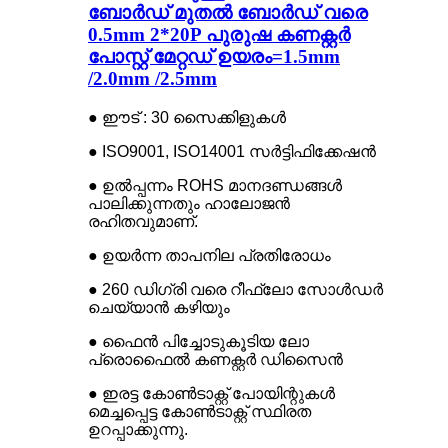
ബോർഡ് മുതൽ ബോർഡ് വരെ
0.5mm 2*20P പുരുഷ കണക്റ്റർ
പോസ്റ്റ് മേറ്റഡ് ഉയരം=1.5mm
/2.0mm /2.5mm
● ഈട് : 30 സൈക്കിളുകൾ
● ISO9001, ISO14001 സർട്ടിഫിക്കേഷൻ
● ഉൽപ്പന്നം ROHS മാനദണ്ഡങ്ങൾ
പാലിക്കുന്നതും ഹാലോജൻ
രഹിതവുമാണ്.
● ഉയർന്ന താപനില പ്രതിരോധം
● 260 ഡിഗ്രി വരെ റീഫ്ലോ സോൾഡർ
ചെയ്യാൻ കഴിയും
● ഫൈൻ പിച്ചോടുകൂടിയ ലോ
പ്രൊഫൈൽ കണക്റ്റർ ഡിസൈൻ
● ഇരട്ട കോൺടാക്റ്റ് പോയിന്റുകൾ
മെച്ചപ്പെട്ട കോൺടാക്റ്റ് സ്ഥിരത
ഉറപ്പാക്കുന്നു.