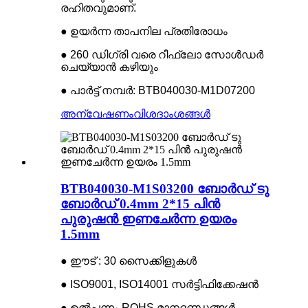
രഹിതവുമാണ്.
● ഉയർന്ന താപനില പ്രതിരോധം
● 260 ഡിഗ്രി വരെ റീഫ്ലോ സോൾഡർ
ചെയ്യാൻ കഴിയും
● പാർട്ട് നമ്പർ: BTB040030-M1D07200
അന്വേഷണം
വിശദാംശങ്ങൾ
BTB040030-M1S03200 ബോർഡ് ടു
ബോർഡ് 0.4mm 2*15 പിൻ
പുരുഷൻ ഇണചേർന്ന ഉയരം
1.5mm
● ഈട് : 30 സൈക്കിളുകൾ
● ISO9001, ISO14001 സർട്ടിഫിക്കേഷൻ
● ഉൽപ്പന്നം ROHS മാനദണ്ഡങ്ങൾ