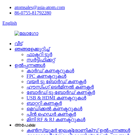
atomsales@asia-atom.com
86-0755-81792280
English
വീട്
ഞങ്ങളേക്കുറിച്ച്
ഫാക്ടറി ടൂർ
സർട്ടിഫിക്കറ്റ്
ഉൽപ്പന്നങ്ങൾ
കാർഡ് കണക്ടറുകൾ
FPC കണക്ടറുകൾ
വയർ ടു ബോർഡ് കണക്റ്റർ
ഹൗസിംഗ് ടെർമിനൽ കണക്റ്റർ
ബോർഡ്-ടു-ബോർഡ് കണക്റ്റർ
USB & HDMI കണക്ടറുകൾ
ബാറ്ററി കണക്റ്റർ
മെഡിക്കൽ കണക്ടറുകൾ
പിൻ ഹെഡർ കണക്റ്റർ
മിനി RF & RJ കണക്ടറുകൾ
അപേക്ഷ
കൺസ്യൂമർ ഇലക്ട്രോണിക്സ് ഉൽപ്പന്നങ്ങൾ