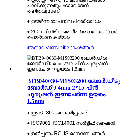
പാലിക്കുന്നതും ഹാലോജൻ
രഹിതവുമാണ്.
● ഉയർന്ന താപനില പ്രതിരോധം
● 260 ഡിഗ്രി വരെ റീഫ്ലോ സോൾഡർ
ചെയ്യാൻ കഴിയും
അന്വേഷണം
വിശദാംശങ്ങൾ
BTB040030-M1S03200 ബോർഡ് ടു
ബോർഡ് 0.4mm 2*15 പിൻ
പുരുഷൻ ഇണചേർന്ന ഉയരം
1.5mm
● ഈട് : 30 സൈക്കിളുകൾ
● ISO9001, ISO14001 സർട്ടിഫിക്കേഷൻ
● ഉൽപ്പന്നം ROHS മാനദണ്ഡങ്ങൾ