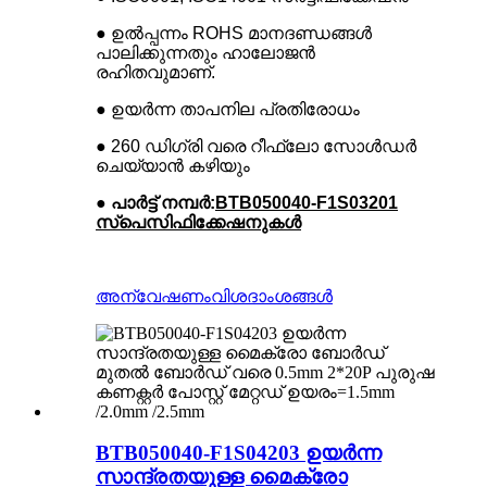
● ഉൽപ്പന്നം ROHS മാനദണ്ഡങ്ങൾ
പാലിക്കുന്നതും ഹാലോജൻ
രഹിതവുമാണ്.
● ഉയർന്ന താപനില പ്രതിരോധം
● 260 ഡിഗ്രി വരെ റീഫ്ലോ സോൾഡർ
ചെയ്യാൻ കഴിയും
● പാർട്ട് നമ്പർ:
BTB050040-F1S03201
സ്പെസിഫിക്കേഷനുകൾ
അന്വേഷണം
വിശദാംശങ്ങൾ
BTB050040-F1S04203 ഉയർന്ന
സാന്ദ്രതയുള്ള മൈക്രോ