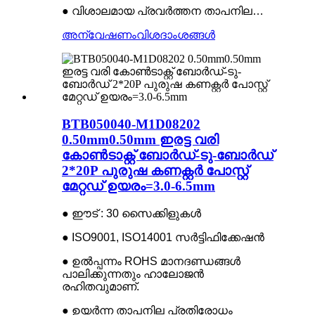
● വിശാലമായ പ്രവർത്തന താപനില…
അന്വേഷണം
വിശദാംശങ്ങൾ
BTB050040-M1D08202
0.50mm0.50mm ഇരട്ട വരി
കോൺടാക്റ്റ് ബോർഡ്-ടു-ബോർഡ്
2*20P പുരുഷ കണക്റ്റർ പോസ്റ്റ്
മേറ്റഡ് ഉയരം=3.0-6.5mm
● ഈട് : 30 സൈക്കിളുകൾ
● ISO9001, ISO14001 സർട്ടിഫിക്കേഷൻ
● ഉൽപ്പന്നം ROHS മാനദണ്ഡങ്ങൾ
പാലിക്കുന്നതും ഹാലോജൻ
രഹിതവുമാണ്.
● ഉയർന്ന താപനില പ്രതിരോധം