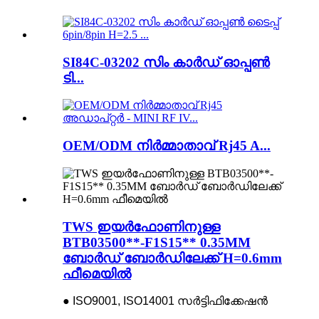
SI84C-03202 സിം കാർഡ് ഓപ്പൺ
ടി...
OEM/ODM നിർമ്മാതാവ് Rj45 A...
TWS ഇയർഫോണിനുള്ള
BTB03500**-F1S15** 0.35MM
ബോർഡ് ബോർഡിലേക്ക് H=0.6mm
ഫീമെയിൽ
● ISO9001, ISO14001 സർട്ടിഫിക്കേഷൻ