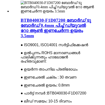
BTB040030-F1D07200 ബോർഡ് ടു
ബോർഡ് 0.4mm പിച്ച് ഡ്യുവൽ
റോ ആൺ ഇണചേർന്ന ഉയരം
3.5mm
● ISO9001, ISO14001 സർട്ടിഫിക്കേഷൻ
● ഉൽപ്പന്നം ROHS മാനദണ്ഡങ്ങൾ
പാലിക്കുന്നതും ഹാലോജൻ
രഹിതവുമാണ്.
● ഉയർന്ന താപനില പ്രതിരോധം
● ഇണചേരൽ ചക്രം : 30 തവണ
● ഇണചേരൽ ഉയരം: 0.8mm
● പാർട്ട് നമ്പർ :BTB040030-F1D07200
● ലീഡ് സമയം: 10-15 ദിവസം