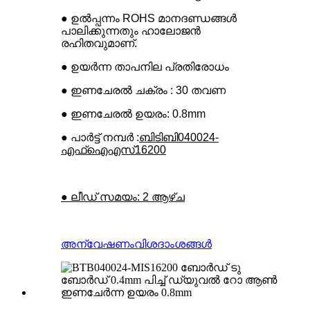
● ഉൽപ്പന്നം ROHS മാനദണ്ഡങ്ങൾ
പാലിക്കുന്നതും ഹാലോജൻ
രഹിതവുമാണ്.
● ഉയർന്ന താപനില പ്രതിരോധം
● ഇണചേരൽ ചക്രം : 30 തവണ
● ഇണചേരൽ ഉയരം: 0.8mm
● പാർട്ട് നമ്പർ :
ബിടിബി040024-
എഫ്ഐഎസ്16200
● ലീഡ് സമയം: 2 ആഴ്ച
അന്വേഷണം
വിശദാംശങ്ങൾ