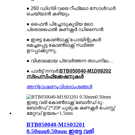
● 260 ഡിഗ്രി വരെ റീഫ്ലോ സോൾഡർ
ചെയ്യാൻ കഴിയും
● ഫൈൻ പിച്ചോടുകൂടിയ ലോ
പ്രൊഫൈൽ കണക്റ്റർ ഡിസൈൻ
● ഇരട്ട കോൺടാക്റ്റ് പോയിന്റുകൾ
മെച്ചപ്പെട്ട കോൺടാക്റ്റ് സ്ഥിരത
ഉറപ്പാക്കുന്നു.
● വിശാലമായ പ്രവർത്തന താപനില…
● പാർട്ട് നമ്പർ:
BTB050040-M1D08202
സ്പെസിഫിക്കേഷനുകൾ
അന്വേഷണം
വിശദാംശങ്ങൾ
BTB050040-M1S03201
0.50mm0.50mm ഇരട്ട വരി