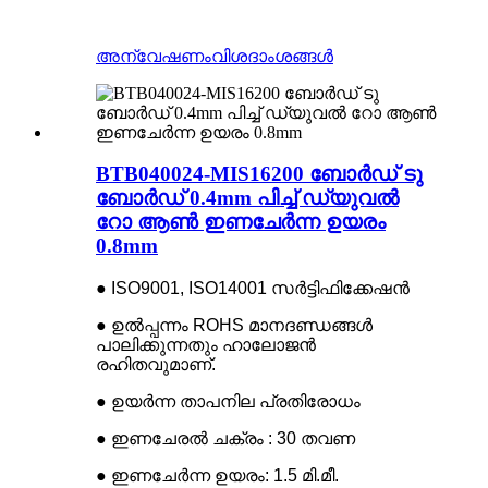
അന്വേഷണം
വിശദാംശങ്ങൾ
BTB040024-MIS16200 ബോർഡ് ടു
ബോർഡ് 0.4mm പിച്ച് ഡ്യുവൽ
റോ ആൺ ഇണചേർന്ന ഉയരം
0.8mm
● ISO9001, ISO14001 സർട്ടിഫിക്കേഷൻ
● ഉൽപ്പന്നം ROHS മാനദണ്ഡങ്ങൾ
പാലിക്കുന്നതും ഹാലോജൻ
രഹിതവുമാണ്.
● ഉയർന്ന താപനില പ്രതിരോധം
● ഇണചേരൽ ചക്രം : 30 തവണ
● ഇണചേർന്ന ഉയരം: 1.5 മി.മീ.