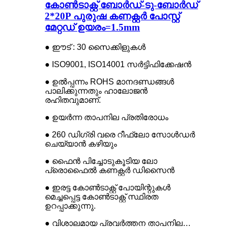
കോൺടാക്റ്റ് ബോർഡ്-ടു-ബോർഡ്
2*20P പുരുഷ കണക്റ്റർ പോസ്റ്റ്
മേറ്റഡ് ഉയരം=1.5mm
● ഈട് : 30 സൈക്കിളുകൾ
● ISO9001, ISO14001 സർട്ടിഫിക്കേഷൻ
● ഉൽപ്പന്നം ROHS മാനദണ്ഡങ്ങൾ
പാലിക്കുന്നതും ഹാലോജൻ
രഹിതവുമാണ്.
● ഉയർന്ന താപനില പ്രതിരോധം
● 260 ഡിഗ്രി വരെ റീഫ്ലോ സോൾഡർ
ചെയ്യാൻ കഴിയും
● ഫൈൻ പിച്ചോടുകൂടിയ ലോ
പ്രൊഫൈൽ കണക്റ്റർ ഡിസൈൻ
● ഇരട്ട കോൺടാക്റ്റ് പോയിന്റുകൾ
മെച്ചപ്പെട്ട കോൺടാക്റ്റ് സ്ഥിരത
ഉറപ്പാക്കുന്നു.
● വിശാലമായ പ്രവർത്തന താപനില…