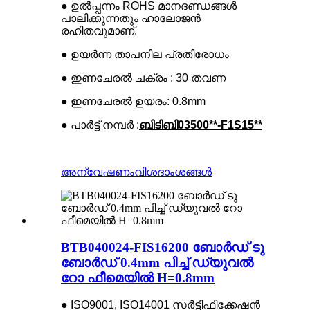
● ഉൽപ്പന്നം ROHS മാനദണ്ഡങ്ങൾ
പാലിക്കുന്നതും ഹാലോജൻ
രഹിതവുമാണ്.
● ഉയർന്ന താപനില പ്രതിരോധം
● ഇണചേരൽ ചക്രം : 30 തവണ
● ഇണചേരൽ ഉയരം: 0.8mm
● പാർട്ട് നമ്പർ :
ബിടിബി0
3500**
-
F1
S1
5**
അന്വേഷണം
വിശദാംശങ്ങൾ
BTB040024-FIS16200 ബോർഡ് ടു
ബോർഡ് 0.4mm പിച്ച് ഡ്യുവൽ
റോ ഫീമെയിൽ H=0.8mm
● ISO9001, ISO14001 സർട്ടിഫിക്കേഷൻ