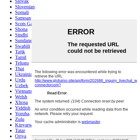
Slovak
Slovenian
Somali
Samoan
Scots Gaelic
Shona
Sindhi
Sundanese
Swahili
Tajik
Tamil
Telugu
Thai
Ukrainian
Urdu
Uzbek
Vietnamese
Welsh
Xhosa
Yiddish
Yoruba
Zulu
Kinyarwanda
Tatar
Oriya