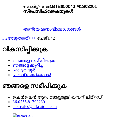
● പാർട്ട് നമ്പർ:
BTB050040-M1S03201
സ്പെസിഫിക്കേഷനുകൾ
അന്വേഷണം
വിശദാംശങ്ങൾ
1
2
അടുത്തത് >
>>
പേജ് 1 / 2
വികസിപ്പിക്കുക
ഞങ്ങളെ സമീപിക്കുക
ഞങ്ങളേക്കുറിച്ച്
ഫാക്ടറി ടൂർ
പതിവ് ചോദ്യങ്ങൾ
ഞങ്ങളെ സമീപിക്കുക
ഷെൻ‌ഷെൻ ആറ്റം ടെക്നോളജി കമ്പനി ലിമിറ്റഡ്
86-0755-81792280
atomsales@asia-atom.com