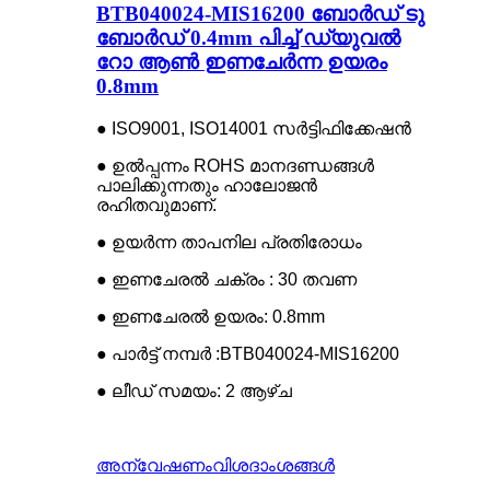
BTB040024-MIS16200 ബോർഡ് ടു
ബോർഡ് 0.4mm പിച്ച് ഡ്യുവൽ
റോ ആൺ ഇണചേർന്ന ഉയരം
0.8mm
● ISO9001, ISO14001 സർട്ടിഫിക്കേഷൻ
● ഉൽപ്പന്നം ROHS മാനദണ്ഡങ്ങൾ
പാലിക്കുന്നതും ഹാലോജൻ
രഹിതവുമാണ്.
● ഉയർന്ന താപനില പ്രതിരോധം
● ഇണചേരൽ ചക്രം : 30 തവണ
● ഇണചേരൽ ഉയരം: 0.8mm
● പാർട്ട് നമ്പർ :BTB040024-MIS16200
● ലീഡ് സമയം: 2 ആഴ്ച
അന്വേഷണം
വിശദാംശങ്ങൾ