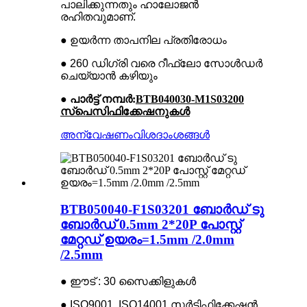
പാലിക്കുന്നതും ഹാലോജൻ
രഹിതവുമാണ്.
● ഉയർന്ന താപനില പ്രതിരോധം
● 260 ഡിഗ്രി വരെ റീഫ്ലോ സോൾഡർ
ചെയ്യാൻ കഴിയും
● പാർട്ട് നമ്പർ:
BTB040030-M1S03200
സ്പെസിഫിക്കേഷനുകൾ
അന്വേഷണം
വിശദാംശങ്ങൾ
BTB050040-F1S03201 ബോർഡ് ടു
ബോർഡ് 0.5mm 2*20P പോസ്റ്റ്
മേറ്റഡ് ഉയരം=1.5mm /2.0mm
/2.5mm
● ഈട് : 30 സൈക്കിളുകൾ
● ISO9001, ISO14001 സർട്ടിഫിക്കേഷൻ