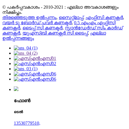
© പകർപ്പവകാശം - 2010-2021 : എല്ലാ അവകാശങ്ങളും
നിക്ഷിപ്തം.
തിരഞ്ഞെടുത്ത ഉൽപ്പന്നം
,
സൈറ്റ്മാപ്പ്
,
എഫ്പിസി കണക്റ്റർ
,
വയർ ടു ബോർഡ് പവർ കണക്ടർ
,
0.5 എംഎം എഫ്പിസി
കണക്റ്റർ
,
ടൈപ്പ് സി കണക്ടർ
,
സ്റ്റാൻഡേർഡ് സിം കാർഡ്
കണക്റ്റർ
,
യുഎസ്ബി കണക്റ്റർ സി ടൈപ്പ്
,
എല്ലാ
ഉൽപ്പന്നങ്ങളും
ഫോൺ
ടെൽ
13530779510,